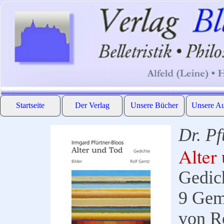
Direkt zum Seiteninhalt
Startseite
Der Verlag
Unsere Bücher
Unsere Au
▼
▼
Dr. Pf
Alter
Gedic
9 Gem
von R